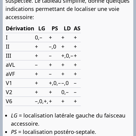
suspectée. Le tableau simplifié, donne quelques
indications permettant de localiser une voie
accessoire:
Dérivation
LG
PS
LD
AS
I
0,–
+
+
+
II
+
–,0
+
+
III
+
–
+,0,–
+
aVL
–
+
+
+
aVF
+
–
+
+
V1
+
+,0,–
–,0
–
V2
+
+
0,–
–
V6
–,0,+,
+
+
+
LG
= localisation latérale gauche du faisceau
accessoire.
PS
= localisation postéro-septale.